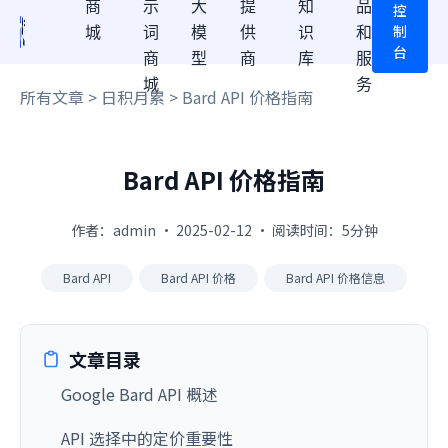
商
示
大
提
知
品
控
制
城
词
模
供
识
和
台
商
型
商
库
服
城
务
所有文章
>
日积月累
> Bard API 价格指南
Bard API 价格指南
作者：admin · 2025-02-12 · 阅读时间：5分钟
Bard API
Bard API 价格
Bard API 价格信息
文章目录
Google Bard API 概述
API 选择中的定价重要性