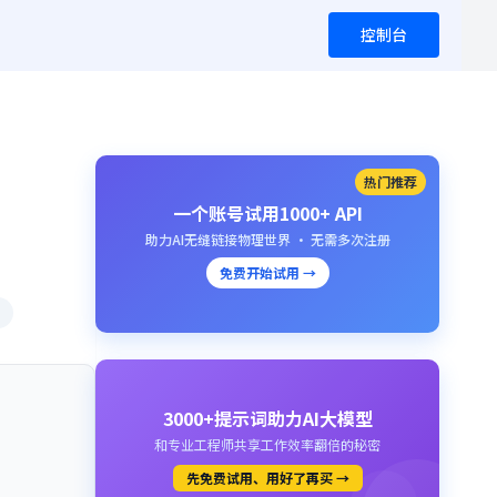
控制台
热门推荐
一个账号试用1000+ API
助力AI无缝链接物理世界 · 无需多次注册
免费开始试用 →
3000+提示词助力AI大模型
和专业工程师共享工作效率翻倍的秘密
先免费试用、用好了再买 →