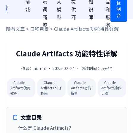
商
示
大
提
知
品
控
制
城
词
模
供
识
和
台
商
型
商
库
服
城
务
所有文章
>
日积月累
> Claude Artifacts 功能特性详解
Claude Artifacts 功能特性详解
作者：admin · 2025-02-24 · 阅读时间：5分钟
Claude
Claude
Claude
Claude
Artifacts使用
Artifacts入门
Artifacts功能
Artifacts操作
教程
指南
解析
步骤
文章目录
什么是 Claude Artifacts？