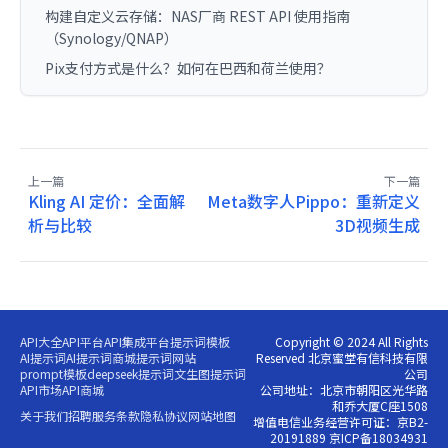
构建自定义云存储：NAS厂商 REST API 使用指南
（Synology/QNAP）
Pix支付方式是什么？如何在巴西和荷兰使用？
上一篇
下一篇
Kling AI 定价：全面解
Meta数字人Pippo：重新定义
析与比较
3D视频生成
API大全
API平台
API集成平台
提示词模板
Copyright © 2024 All Rights
AI提示词
AI提示词商城
提示词网站
Reserved 北京蜜堂有信科技有限
prompt模板
deepseek提示词
文生图提示词
公司
API市场
API商城
公司地址：北京市朝阳区光华路
和乔大厦C座1508
关于我们
招聘
服务条款
隐私协议
网站地图
增值电信业务经营许可证：京B2-
20191889 京ICP备18034931