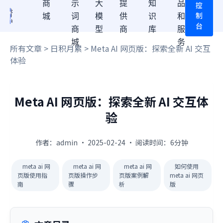
商
示
大
提
知
品
控
制
城
词
模
供
识
和
台
商
型
商
库
服
城
务
所有文章
>
日积月累
> Meta AI 网页版：探索全新 AI 交互
体验
Meta AI 网页版：探索全新 AI 交互体
验
作者：admin · 2025-02-24 · 阅读时间：6分钟
meta ai 网
meta ai 网
meta ai 网
如何使用
页版使用指
页版操作步
页版案例解
meta ai 网页
南
骤
析
版