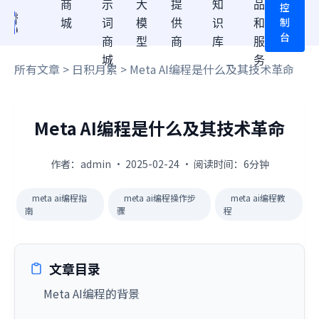
商
示
大
提
知
品
控
制
城
词
模
供
识
和
台
商
型
商
库
服
城
务
所有文章
>
日积月累
> Meta AI编程是什么及其技术革命
Meta AI编程是什么及其技术革命
作者：admin · 2025-02-24 · 阅读时间：6分钟
meta ai编程指
meta ai编程操作步
meta ai编程教
南
骤
程
文章目录
Meta AI编程的背景