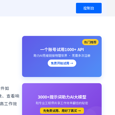
控制台
热门推荐
一个账号试用1000+ API
助力AI无缝链接物理世界 · 无需多次注册
免费开始试用 →
软件如
参数、查看响
3000+提示词助力AI大模型
提高工作效
和专业工程师共享工作效率翻倍的秘密
先免费试用、用好了再买 →