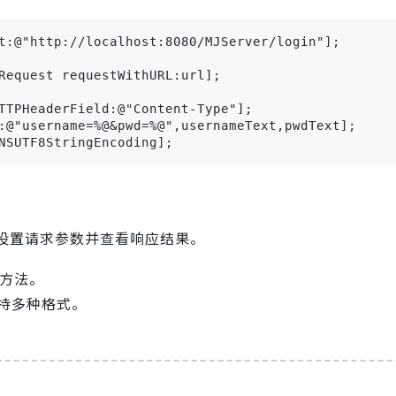
t:@"http://localhost:8080/MJServer/login"];

Request requestWithURL:url];

TTPHeaderField:@"Content-Type"];

:@"username=%@&pwd=%@",usernameText,pwdText];

NSUTF8StringEncoding];
地设置请求参数并查看响应结果。
 方法。
支持多种格式。
。