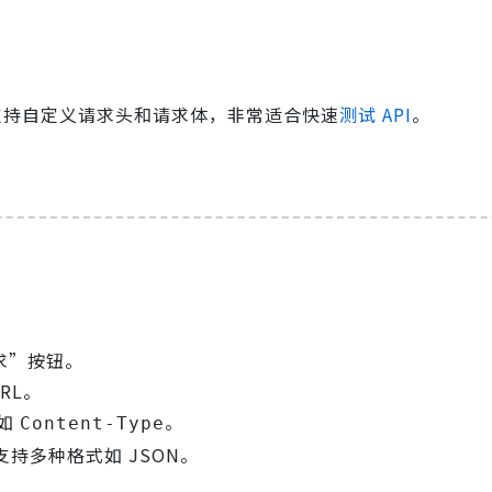
具，支持自定义请求头和请求体，非常适合快速
测试 API
。
请求”按钮。
RL。
，如
。
Content-Type
持多种格式如 JSON。
。