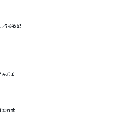
，进行参数配
并查看响
的开发者使