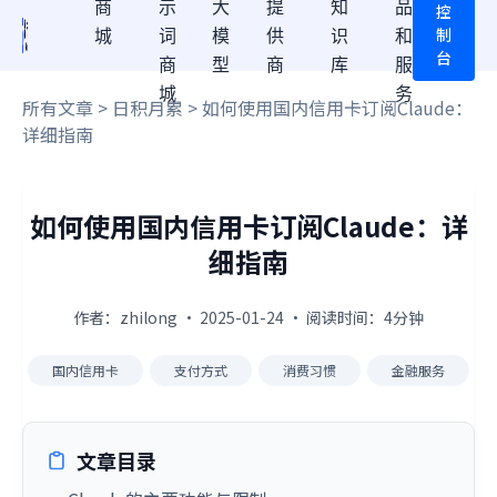
商
示
大
提
知
品
控
制
城
词
模
供
识
和
台
商
型
商
库
服
城
务
所有文章
>
日积月累
> 如何使用国内信用卡订阅Claude：
详细指南
如何使用国内信用卡订阅Claude：详
细指南
作者：zhilong · 2025-01-24 · 阅读时间：4分钟
国内信用卡
支付方式
消费习惯
金融服务
文章目录