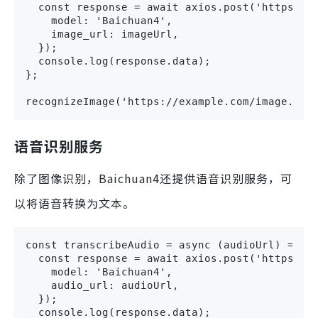
  const response = await axios.post('https://a
    model: 'Baichuan4',

    image_url: imageUrl,

  });

  console.log(response.data);

};

recognizeImage('https://example.com/image.jpg
语音识别服务
除了图像识别，Baichuan4还提供语音识别服务，可
以将语音转换为文本。
const transcribeAudio = async (audioUrl) => {

  const response = await axios.post('https://a
    model: 'Baichuan4',

    audio_url: audioUrl,

  });

  console.log(response.data);
