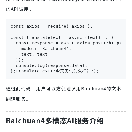
的API调用。
const axios = require('axios');

const translateText = async (text) => {

  const response = await axios.post('https://a
    model: 'Baichuan4',

    text: text,

  });

  console.log(response.data);

};translateText('今天天气怎么样？');
通过此代码，用户可以方便地调用Baichuan4的文本
翻译服务。
Baichuan4多模态AI服务介绍