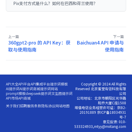
Pix支付方式是什么？如何在巴西和荷兰使用？
上一篇
下一篇
360gpt2-pro 的 API Key：获
Baichuan4 API 申请与
取与使用指南
使用指南
API大全
API平台
API集成平台
提示词模板
Copyright © 2024 All Rights
AI提示词
AI提示词商城
提示词网站
Reserved 北京蜜堂有信科技有限
prompt模板
deepseek提示词
文生图提示词
公司
API市场
API商城
公司地址：北京市朝阳区光华路
和乔大厦C座1508
关于我们
招聘
服务条款
隐私协议
网站地图
增值电信业务经营许可证：京B2-
20191889 京ICP备18034931
号-7
意见反馈: 010-
533324933,mtyy@miitang.com