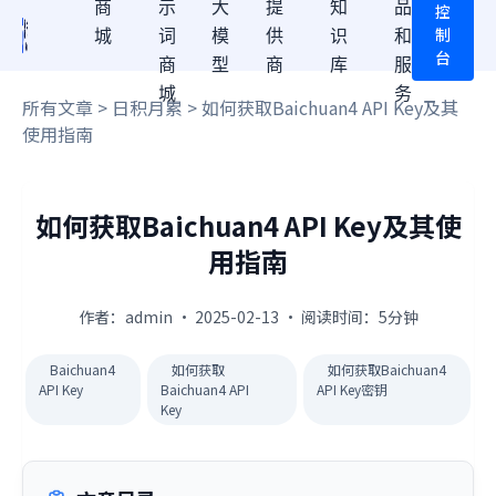
商
示
大
提
知
品
控
制
城
词
模
供
识
和
台
商
型
商
库
服
城
务
所有文章
>
日积月累
> 如何获取Baichuan4 API Key及其
使用指南
如何获取Baichuan4 API Key及其使
用指南
作者：admin · 2025-02-13 · 阅读时间：5分钟
Baichuan4
如何获取
如何获取Baichuan4
API Key
Baichuan4 API
API Key密钥
Key