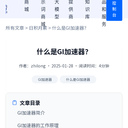
商
示
大
提
知
品
控
制
城
词
模
供
识
和
台
商
型
商
库
服
城
务
所有文章
>
日积月累
> 什么是GI加速器？
什么是GI加速器？
作者：zhilong · 2025-01-28 · 阅读时间：4分钟
GI加速器
什么是GI加速器
文章目录
GI加速器简介
GI加速器的工作原理