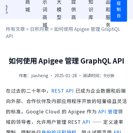
商
示
大
提
知
品
控
制
城
词
模
供
识
和
台
商
型
商
库
服
城
务
所有文章
>
日积月累
> 如何使用 Apigee 管理 GraphQL
API
如何使用 Apigee 管理 GraphQL API
作者：jiasheng · 2025-01-28 · 阅读时间：9分钟
在过去的二十年中，
REST API
已成为企业数据和后端
向外部、合作伙伴及内部应用程序开放的轻量级且灵活
的标准。Google Cloud 的 Apigee 作为
API 管理
领
域的领导者，允许用户管理 REST
API
—— 定义速率
限制、强制执行
身份验证和授权
、阻止试图滥用
API