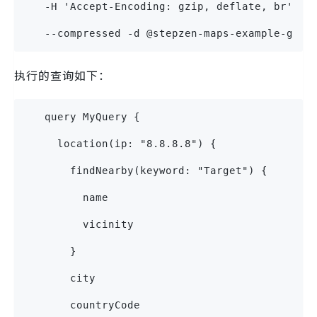
   -H 'Accept-Encoding: gzip, deflate, br' -H
   --compressed -d @stepzen-maps-example-gql-
执行的查询如下：
   query MyQuery {
     location(ip: "8.8.8.8") {
       findNearby(keyword: "Target") {
         name
         vicinity
       }
       city
       countryCode