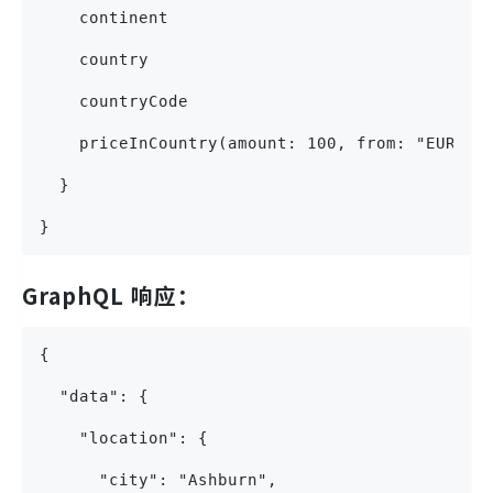
    continent
    country
    countryCode
    priceInCountry(amount: 100, from: "EUR")
  }
}
GraphQL 响应：
{
  "data": {
    "location": {
      "city": "Ashburn",