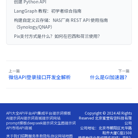
创建 Python API
LangGraph 教程：初学者综合指南
构建自定义云存储：NAS厂商 REST API 使用指南
（Synology/QNAP）
Pix支付方式是什么？如何在巴西和荷兰使用？
上一篇
下一篇
微信API登录接口开发全解析
什么是GI加速器？
API大全
API平台
API集成平台
提示词模板
Copyright © 2024 All Rights
AI提示词
AI提示词商城
提示词网站
Reserved 北京蜜堂有信科技有限
prompt模板
deepseek提示词
文生图提示词
公司
API市场
API商城
公司地址：北京市朝阳区光华路
和乔大厦C座1508
关于我们
招聘
服务条款
隐私协议
网站地图
增值电信业务经营许可证：京B2-