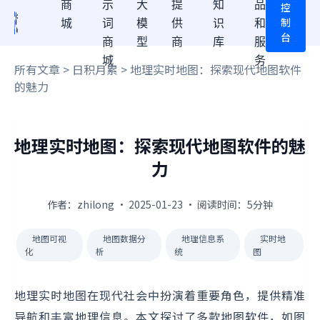
商
示
大
提
知
品
控
制
城
词
模
供
识
和
台
商
型
商
库
服
城
务
所有文章
>
日积月累
> 地理实时地图：探索现代地图软件
的魅力
地理实时地图：探索现代地图软件的魅
力
作者：zhilong · 2025-01-23 · 阅读时间：5分钟
地图可视
地图数据分
地理信息系
实时地
化
析
统
图
地理实时地图在现代社会中扮演着重要角色，提供精准
导航和丰富地理信息。本文探讨了多款地图软件，如图