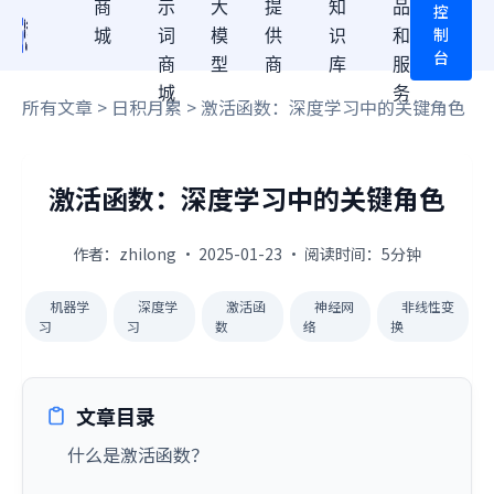
商
示
大
提
知
品
控
制
城
词
模
供
识
和
台
商
型
商
库
服
城
务
所有文章
>
日积月累
> 激活函数：深度学习中的关键角色
激活函数：深度学习中的关键角色
作者：zhilong · 2025-01-23 · 阅读时间：5分钟
机器学
深度学
激活函
神经网
非线性变
习
习
数
络
换
文章目录
什么是激活函数？