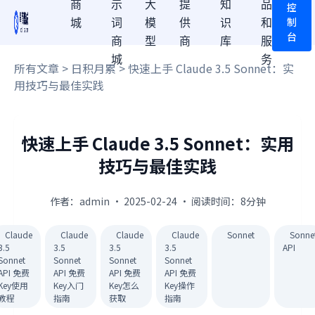
商
示
大
提
知
品
控
制
城
词
模
供
识
和
台
商
型
商
库
服
城
务
所有文章
>
日积月累
> 快速上手 Claude 3.5 Sonnet：实
用技巧与最佳实践
快速上手 Claude 3.5 Sonnet：实用
技巧与最佳实践
作者：admin · 2025-02-24 · 阅读时间：8分钟
Claude
Claude
Claude
Claude
Sonnet
Sonne
3.5
3.5
3.5
3.5
API
Sonnet
Sonnet
Sonnet
Sonnet
API 免费
API 免费
API 免费
API 免费
Key使用
Key入门
Key怎么
Key操作
教程
指南
获取
指南