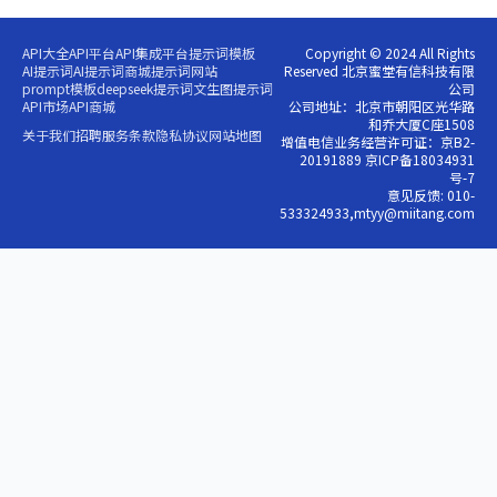
API大全
API平台
API集成平台
提示词模板
Copyright © 2024 All Rights
AI提示词
AI提示词商城
提示词网站
Reserved 北京蜜堂有信科技有限
prompt模板
deepseek提示词
文生图提示词
公司
API市场
API商城
公司地址：北京市朝阳区光华路
和乔大厦C座1508
关于我们
招聘
服务条款
隐私协议
网站地图
增值电信业务经营许可证：京B2-
20191889 京ICP备18034931
号-7
意见反馈: 010-
533324933,mtyy@miitang.com