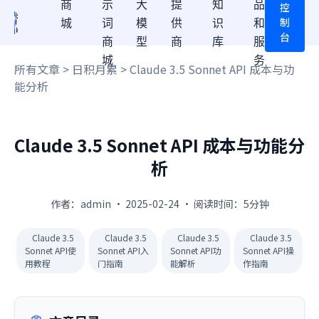
商
示
大
提
知
品
控
制
城
词
模
供
识
和
台
商
型
商
库
服
城
务
所有文章
>
日积月累
> Claude 3.5 Sonnet API 成本与功
能分析
Claude 3.5 Sonnet API 成本与功能分
析
作者：admin · 2025-02-24 · 阅读时间：5分钟
Claude 3.5
Claude 3.5
Claude 3.5
Claude 3.5
Sonnet API使
Sonnet API入
Sonnet API功
Sonnet API操
用教程
门指南
能解析
作指南