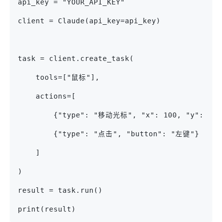
api_key = "YOUR_API_KEY"
client = Claude(api_key=api_key)
task = client.create_task(
    tools=["鼠标"],
    actions=[
        {"type": "移动光标", "x": 100, "y": 200
        {"type": "点击", "button": "左键"}
    ]
)
result = task.run()
print(result)