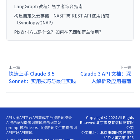
LangGraph 教程：初学者综合指南
构建自定义云存储：NAS厂商 REST API 使用指南
（Synology/QNAP）
Pix支付方式是什么？如何在巴西和荷兰使用？
上一篇
下一篇
快速上手 Claude 3.5
Claude 3 API 文档：深
Sonnet：实用技巧与最佳实践
入解析及应用指南
API大全
API平台
API集成平台
提示词模板
Copyright © 2024 All Rights
AI提示词
AI提示词商城
提示词网站
Reserved 北京蜜堂有信科技有限
prompt模板
deepseek提示词
文生图提示词
公司
API市场
API商城
公司地址：北京市朝阳区光华路
和乔大厦C座1508