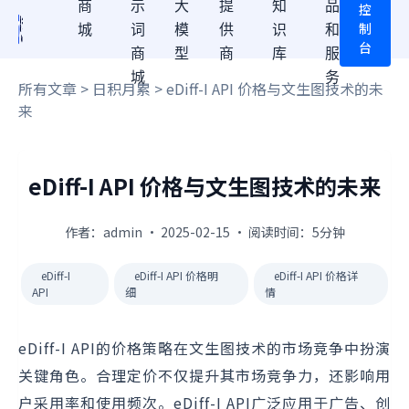
商
示
大
提
知
品
控
制
城
词
模
供
识
和
台
商
型
商
库
服
城
务
所有文章
>
日积月累
> eDiff-I API 价格与文生图技术的未
来
eDiff-I API 价格与文生图技术的未来
作者：admin · 2025-02-15 · 阅读时间：5分钟
eDiff-I
eDiff-I API 价格明
eDiff-I API 价格详
API
细
情
eDiff-I API的价格策略在文生图技术的市场竞争中扮演
关键角色。合理定价不仅提升其市场竞争力，还影响用
户采用率和使用频次。eDiff-I API广泛应用于广告、创