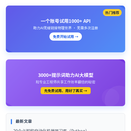
热门推荐
一个账号试用1000+ API
助力AI无缝链接物理世界 · 无需多次注册
免费开始试用 →
3000+提示词助力AI大模型
和专业工程师共享工作效率翻倍的秘密
先免费试用、用好了再买 →
最新文章
20个必知的自动化机器学习库（Python）