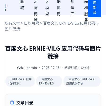
商
示
大
提
知
品
控
制
城
词
模
供
识
和
台
商
型
商
库
服
城
务
所有文章
>
日积月累
> 百度文心 ERNIE-ViLG 应用代码与
图片链接
百度文心 ERNIE-ViLG 应用代码与图片
链接
作者：admin · 2025-02-15 · 阅读时间：6分钟
ERNIE-ViLG 应用
百度文心
百度文心 ERNIE-ViLG
代码示例
ERNIE-ViLG
应用代码示例
文章目录