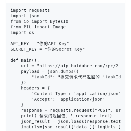
import requests

import json

from io import BytesIO

from PIL import Image

import os

API_KEY = "你的API Key"

SECRET_KEY = "你的Secret Key"

def main():

    url = "https://aip.baidubce.com/rpc/2.0/er
    payload = json.dumps({

        "taskId": "提交请求代码返回的 'taskId' 的
    })

    headers = {

        'Content-Type': 'application/json',

        'Accept': 'application/json'

    }

    response = requests.request("POST", url, h
    print('请求的返回值：',response.text)

    json_result = json.loads(response.text)

    imgUrls=json_result['data']['imgUrls']
