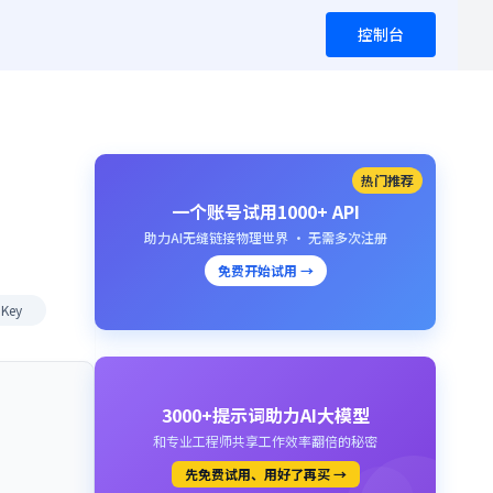
控制台
热门推荐
一个账号试用1000+ API
助力AI无缝链接物理世界 · 无需多次注册
免费开始试用 →
Key
3000+提示词助力AI大模型
和专业工程师共享工作效率翻倍的秘密
先免费试用、用好了再买 →