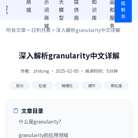
商
示
大
提
知
品
控
制
城
词
模
供
识
和
台
商
型
商
库
服
城
务
所有文章
>
日积月累
> 深入解析granularity中文详解
深入解析granularity中文详解
作者：zhilong · 2025-02-05 · 阅读时间：5分钟
层次
粒度
精细化
细节
颗粒度
文章目录
什么是granularity？
granularity的应用领域