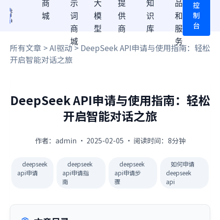
商
示
大
提
知
品
控
制
城
词
模
供
识
和
台
商
型
商
库
服
城
务
所有文章
>
AI驱动
> DeepSeek API申请与使用指南：轻松
开启智能对话之旅
DeepSeek API申请与使用指南：轻松
开启智能对话之旅
作者：admin · 2025-02-05 · 阅读时间：8分钟
deepseek
deepseek
deepseek
如何申请
api申请
api申请指
api申请步
deepseek
南
骤
api