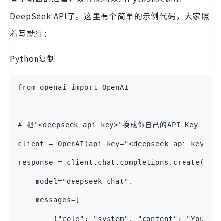
DeepSeek API了。这里有个简单的示例代码，大家照
着写就行：
Python复制
from openai import OpenAI
# 把"<deepseek api key>"换成你自己的API Key
client = OpenAI(api_key="<deepseek api key>",
response = client.chat.completions.create(
    model="deepseek-chat",
    messages=[
        {"role": "system", "content": "You ar