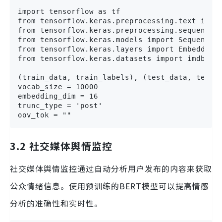
import tensorflow as tf

from tensorflow.keras.preprocessing.text impor
from tensorflow.keras.preprocessing.sequence i
from tensorflow.keras.models import Sequential
from tensorflow.keras.layers import Embedding,
from tensorflow.keras.datasets import imdb

(train_data, train_labels), (test_data, test_l
vocab_size = 10000

embedding_dim = 16

trunc_type = 'post'

oov_tok = ""
3.2 社交媒体舆情监控
社交媒体舆情监控通过自动分析用户发布的内容来获取
公众情绪信息。使用预训练的BERT模型可以提高情感
分析的准确性和实时性。