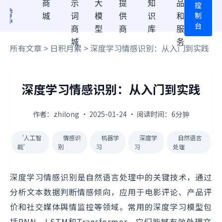
商
示
大
提
知
品
控
制
城
词
模
供
识
和
台
商
型
商
库
服
城
务
所有文章
>
日积月累
> 深度学习情感识别：从入门到实践
深度学习情感识别：从入门到实践
作者：zhilong · 2025-01-24 · 阅读时间：6分钟
'人工智
情感识
机器学
深度学
自然语言
能'
别
习
习
处理
深度学习情感识别是自然语言处理中的关键技术，通过
分析文本数据判断情感倾向，应用于电影评论、产品评
价和社交媒体舆情监控等领域。常用的深度学习模型包
括RNN、LSTM和Transformer，它们能够有效处理文