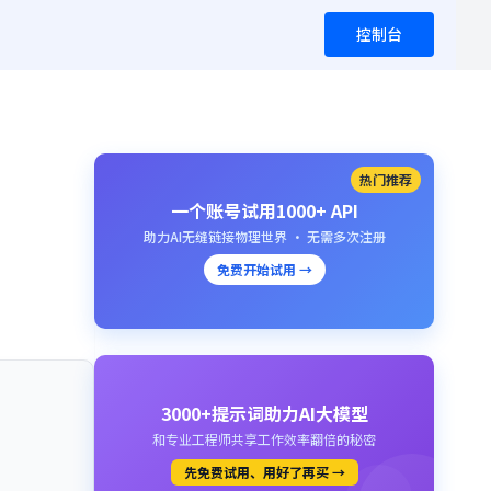
控制台
热门推荐
一个账号试用1000+ API
助力AI无缝链接物理世界 · 无需多次注册
免费开始试用 →
3000+提示词助力AI大模型
和专业工程师共享工作效率翻倍的秘密
先免费试用、用好了再买 →