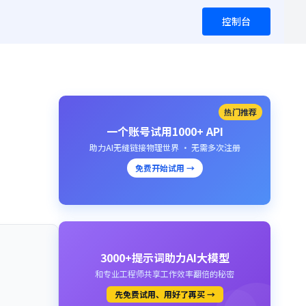
控制台
热门推荐
一个账号试用1000+ API
助力AI无缝链接物理世界 · 无需多次注册
免费开始试用 →
3000+提示词助力AI大模型
和专业工程师共享工作效率翻倍的秘密
先免费试用、用好了再买 →