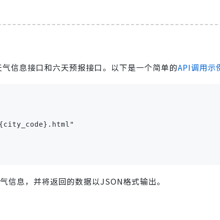
天气信息接口和六天预报接口。以下是一个简单的
API调用示
{city_code}.html"

时天气信息，并将返回的数据以JSON格式输出。