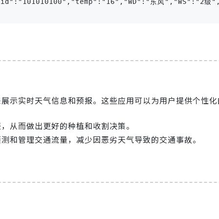
id":"101010100","temp":"16","WD":"东风","WS":"2级","
I来展示实时天气信息和预报。这些应用可以为用户提供个性化
报，从而做出更好的种植和收割决策。
预测和管理交通流量，减少因恶劣天气导致的交通事故。