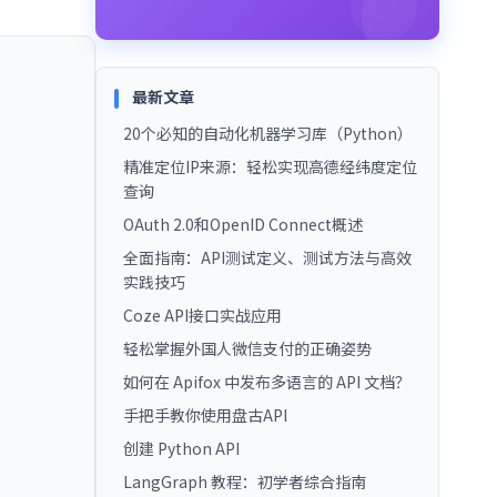
最新文章
20个必知的自动化机器学习库（Python）
精准定位IP来源：轻松实现高德经纬度定位
查询
OAuth 2.0和OpenID Connect概述
全面指南：API测试定义、测试方法与高效
实践技巧
Coze API接口实战应用
轻松掌握外国人微信支付的正确姿势
如何在 Apifox 中发布多语言的 API 文档？
手把手教你使用盘古API
创建 Python API
LangGraph 教程：初学者综合指南