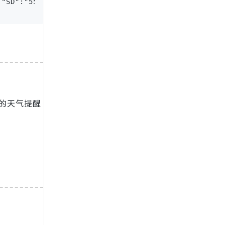
SD":"55%","WSE":"2","time":"18:00","isRadar":"1","
的天气提醒