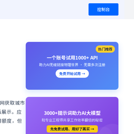
控制台
热门推荐
一个账号试用1000+ API
助力AI无缝链接物理世界 · 无需多次注册
免费开始试用 →
气网获取城市
后展示。应
3000+提示词助力AI大模型
用额度，但
和专业工程师共享工作效率翻倍的秘密
先免费试用、用好了再买 →