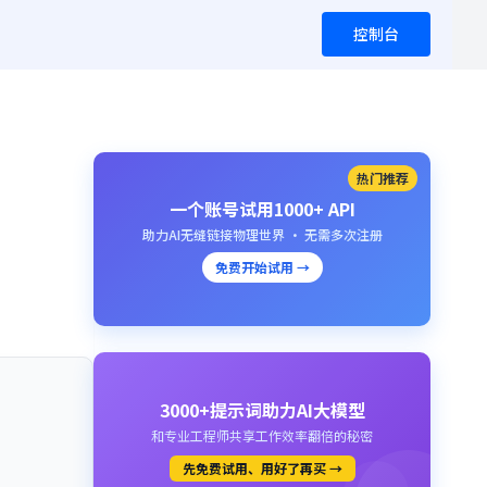
控制台
热门推荐
一个账号试用1000+ API
助力AI无缝链接物理世界 · 无需多次注册
免费开始试用 →
3000+提示词助力AI大模型
和专业工程师共享工作效率翻倍的秘密
先免费试用、用好了再买 →