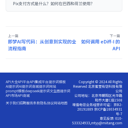
Pix支付方式是什么？如何在巴西和荷兰使用？
上一篇
下一篇
即梦AI写代码：从创意到实现的全
如何调用 eDiff-I 的
流程指南
API
API大全
API平台
API集成平台
提示词模板
Copyright © 2024 All Rights
AI提示词
AI提示词商城
提示词网站
Reserved 北京蜜堂有信科技有限
prompt模板
deepseek提示词
文生图提示词
公司
API市场
API商城
公司地址：北京市朝阳区光华路
和乔大厦C座1508
关于我们
招聘
服务条款
隐私协议
网站地图
增值电信业务经营许可证：京B2-
20191889 京ICP备18034931
号-7
意见反馈: 010-
533324933,mtyy@miitang.com