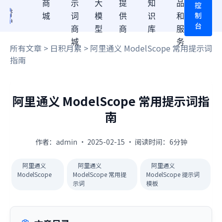
商
示
大
提
知
品
控
制
城
词
模
供
识
和
台
商
型
商
库
服
城
务
所有文章
>
日积月累
> 阿里通义 ModelScope 常用提示词
指南
阿里通义 ModelScope 常用提示词指
南
作者：admin · 2025-02-15 · 阅读时间：6分钟
阿里通义
阿里通义
阿里通义
ModelScope
ModelScope 常用提
ModelScope 提示词
示词
模板