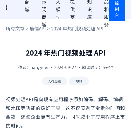
商
示
大
提
知
品
控
制
城
词
模
供
识
和
台
商
型
商
库
服
城
务
所有文章
>
最佳API
> 2024 年热门视频处理 API
2024 年热门视频处理 API
作者：han, yifei · 2024-09-27 · 阅读时间：5分钟
API合辑
视频
视频处理API是向现有应用程序添加编码、解码、编辑
和水印等功能的极好工具。这不仅节省了宝贵的时间和
金钱，还使企业更有生产力，同时减少了应用程序上市
的时间。