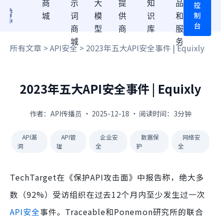
商
示
大
提
知
品
控
制
城
词
模
供
识
和
台
商
型
商
库
服
城
务
所有文章
>
API安全
> 2023年五大API安全事件 | Equixly
2023年五大API安全事件 | Equixly
作者：API传播员 · 2025-12-18 · 阅读时间：3分钟
API漏
API管
企业安
数据保
网络安
洞
理
全
护
全
TechTarget在《保护API攻击面》中报告称，绝大多
数（92%）受访组织在过去12个月内至少发生过一次
API安全
事件。Traceable和Ponemon研究所的联合