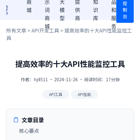
商
示
大
提
知
品
控
制
城
词
模
供
识
和
台
商
型
商
库
服
城
务
所有文章
>
API开发工具
> 提高效率的十大API性能监控工
具
提高效率的十大API性能监控工具
作者：hj4511 · 2024-11-26 · 阅读时间：17分钟
API工具
API性能
文章目录
核心要点