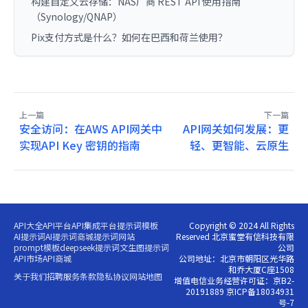
构建自定义云存储：NAS厂商 REST API 使用指南
（Synology/QNAP）
Pix支付方式是什么？如何在巴西和荷兰使用？
上一篇
下一篇
安全访问：在AWS API网关中
API网关如何发展：更
实现API Key 密钥的指南
轻、更智能、云原生
API大全
API平台
API集成平台
提示词模板
Copyright © 2024 All Rights
AI提示词
AI提示词商城
提示词网站
Reserved 北京蜜堂有信科技有限
prompt模板
deepseek提示词
文生图提示词
公司
API市场
API商城
公司地址：北京市朝阳区光华路
和乔大厦C座1508
关于我们
招聘
服务条款
隐私协议
网站地图
增值电信业务经营许可证：京B2-
20191889 京ICP备18034931
号-7