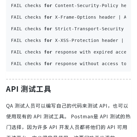
FAIL checks 
for
 Content-Security-Policy heade
FAIL checks 
for
 X-Frame-Options header | Asse
FAIL checks 
for
 Strict-Transport-Security hea
FAIL checks 
for
 X-XSS-Protection header | Ass
FAIL checks 
for
 response with expired access 
FAIL checks 
for
 response without access token
API 测试工具
QA 测试人员可以编写自己的代码来测试 API，也可以
使用现有的 API 测试工具。 Postman是 API 测试的热
门选择，因为许多 API 开发人员都将他们的 API 可用