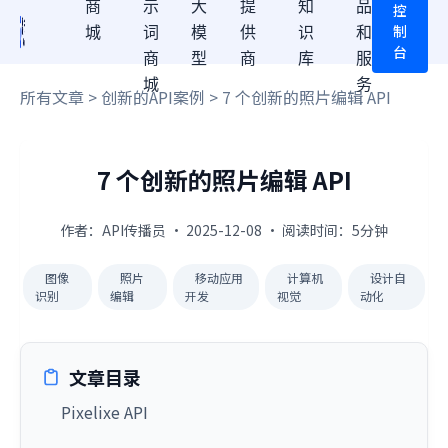
商
示
大
提
知
品
控
制
城
词
模
供
识
和
台
商
型
商
库
服
城
务
所有文章
>
创新的API案例
> 7 个创新的照片编辑 API
7 个创新的照片编辑 API
作者：API传播员 · 2025-12-08 · 阅读时间：5分钟
图像
照片
移动应用
计算机
设计自
识别
编辑
开发
视觉
动化
文章目录
Pixelixe API