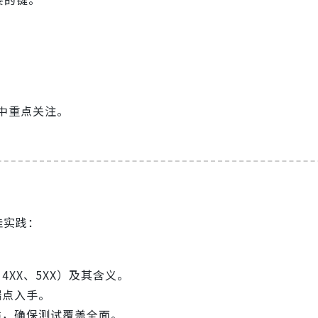
。
中重点关注。
佳实践：
、4XX、5XX）及其含义。
端点入手。
类，确保测试覆盖全面。