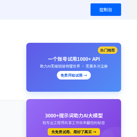
控制台
热门推荐
一个账号试用1000+ API
助力AI无缝链接物理世界 · 无需多次注册
免费开始试用 →
3000+提示词助力AI大模型
和专业工程师共享工作效率翻倍的秘密
先免费试用、用好了再买 →