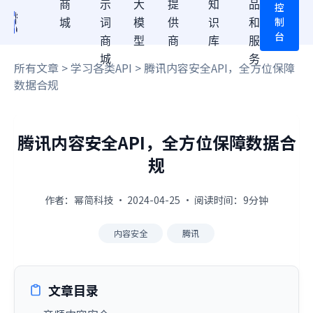
商
示
大
提
知
品
控
制
城
词
模
供
识
和
台
商
型
商
库
服
城
务
所有文章
>
学习各类API
> 腾讯内容安全API，全方位保障
数据合规
腾讯内容安全API，全方位保障数据合
规
作者：幂简科技 · 2024-04-25 · 阅读时间：9分钟
内容安全
腾讯
文章目录