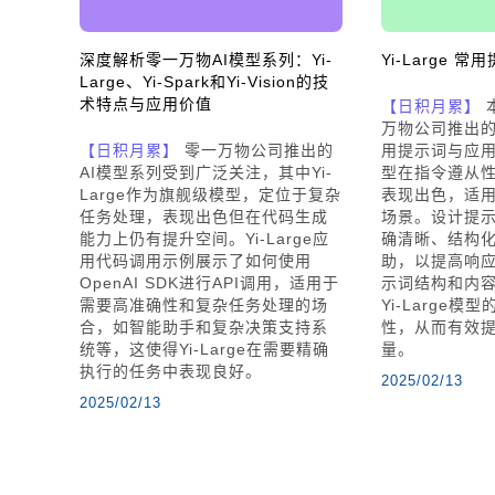
深度解析零一万物AI模型系列：Yi-
Yi-Large 
Large、Yi-Spark和Yi-Vision的技
术特点与应用价值
【日积月累】
万物公司推出的Y
【日积月累】
零一万物公司推出的
用提示词与应用技
AI模型系列受到广泛关注，其中Yi-
型在指令遵从
Large作为旗舰级模型，定位于复杂
表现出色，适
任务处理，表现出色但在代码生成
场景。设计提
能力上仍有提升空间。Yi-Large应
确清晰、结构
用代码调用示例展示了如何使用
助，以提高响
OpenAI SDK进行API调用，适用于
示词结构和内
需要高准确性和复杂任务处理的场
Yi-Large
合，如智能助手和复杂决策支持系
性，从而有效
统等，这使得Yi-Large在需要精确
量。
执行的任务中表现良好。
2025/02/13
2025/02/13