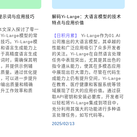
常用提示词与应用技巧
解码Yi-Large：大语言模型的技术
特点与应用价值
本文深入探讨了零一
i-Large模型的常
【日积月累】
Yi-Large作为01.AI
巧。Yi-Large模
公司推出的大语言模型，其卓越的
性和语言生成能力上
性能和广泛应用吸引了众多开发者
用于高精度语言生成
的关注。Yi-Large在自然语言处理
示词时，需确保其明
任务中表现突出，尤其是其出色的
化，并提供示例辅
指令遵从能力，使其在多模态应用
应质量。通过优化提
中展现出巨大潜力。尽管在代码生
容，可以进一步提升
成能力上仍有提升空间，Yi-Large
模型的输出质量和精确
在教育、医疗健康和客服系统等领
提升工作效率和质
域展现了巨大的应用价值。通过获
取API密钥和安装必要库，开发者可
以轻松将Yi-Large集成到项目中，
充分利用其强大的功能进行多种语
言处理任务，如写代码等。
2025/02/13