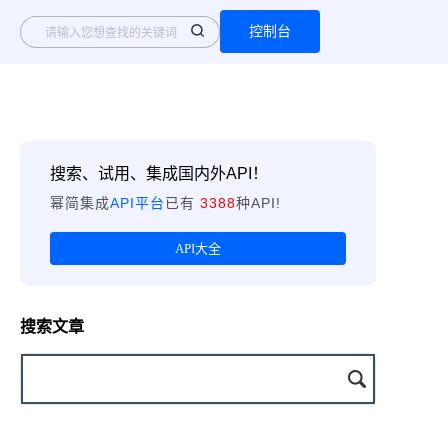
控制台
搜索、试用、集成国内外API！
幂简集成
API平台
已有
3388
种API!
API大全
搜索文章