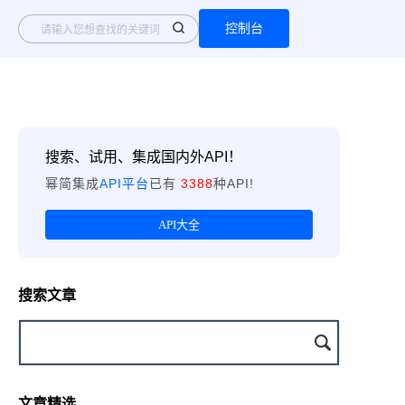
控制台
搜索、试用、集成国内外API！
幂简集成
API平台
已有
3388
种API!
API大全
搜索文章
文章精选