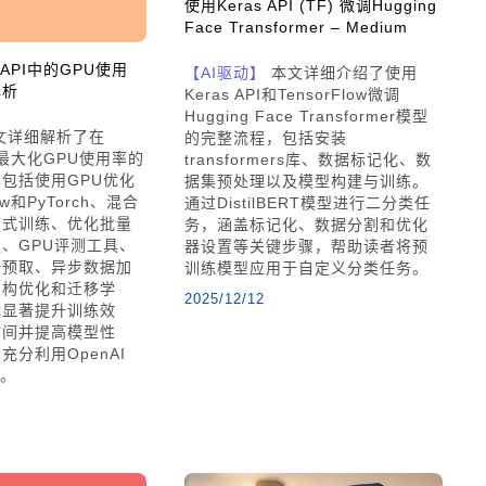
使用Keras API (TF) 微调Hugging
Face Transformer – Medium
 API中的GPU使用
【AI驱动】
本文详细介绍了使用
解析
Keras API和TensorFlow微调
Hugging Face Transformer模型
文详细解析了在
的完整流程，包括安装
I中最大化GPU使用率的
transformers库、数据标记化、数
包括使用GPU优化
据集预处理以及模型构建与训练。
ow和PyTorch、混合
通过DistilBERT模型进行二分类任
布式训练、优化批量
务，涵盖标记化、数据分割和优化
、GPU评测工具、
器设置等关键步骤，帮助读者将预
据预取、异步数据加
训练模型应用于自定义分类任务。
架构优化和迁移学
2025/12/12
能显著提升训练效
时间并提高模型性
充分利用OpenAI
源。