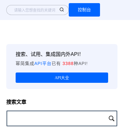
控制台
搜索、试用、集成国内外API！
幂简集成
API平台
已有
3388
种API!
API大全
搜索文章