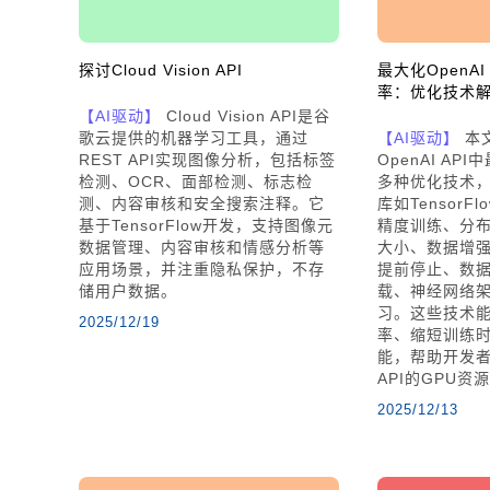
探讨Cloud Vision API
最大化OpenAI
率：优化技术
【AI驱动】
Cloud Vision API是谷
歌云提供的机器学习工具，通过
【AI驱动】
本
REST API实现图像分析，包括标签
OpenAI AP
检测、OCR、面部检测、标志检
多种优化技术，
测、内容审核和安全搜索注释。它
库如TensorFl
基于TensorFlow开发，支持图像元
精度训练、分
数据管理、内容审核和情感分析等
大小、数据增强
应用场景，并注重隐私保护，不存
提前停止、数
储用户数据。
载、神经网络
习。这些技术
2025/12/19
率、缩短训练
能，帮助开发者
API的GPU资
2025/12/13