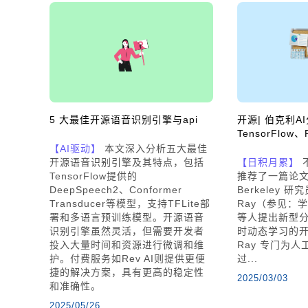
5 大最佳开源语音识别引擎与api
开源| 伯克利A
TensorFlow、
【AI驱动】
本文深入分析五大最佳
开源语音识别引擎及其特点，包括
【日积月累】
TensorFlow提供的
推荐了一篇论文
DeepSpeech2、Conformer
Berkeley
Transducer等模型，支持TFLite部
Ray（参见：学界 
署和多语言预训练模型。开源语音
等人提出新型分
识别引擎虽然灵活，但需要开发者
时动态学习的
投入大量时间和资源进行微调和维
Ray 专门为
护。付费服务如Rev AI则提供更便
过...
捷的解决方案，具有更高的稳定性
2025/03/03
和准确性。
2025/05/26