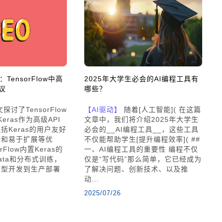
：TensorFlow中高
2025年大学生必会的AI编程工具有
议
哪些？
探讨了TensorFlow
【AI驱动】
随着[人工智能]( 在这篇
eras作为高级API
文章中，我们将介绍2025年大学生
括Keras的用户友好
必会的__AI编程工具__，这些工具
计和易于扩展等优
不仅能帮助学生[提升编程效率]( ##
rFlow内置Keras的
一、AI编程工具的重要性 编程不仅
data和分布式训练，
仅是“写代码”那么简单，它已经成为
原型开发到生产部署
了解决问题、创新技术、以及推
。
动...
2025/07/26