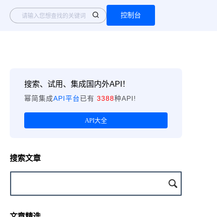
控制台
搜索、试用、集成国内外API！
幂简集成
API平台
已有
3388
种API!
API大全
搜索文章
文章精选