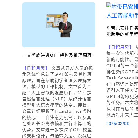
附带已安排任务
能助手的新里
【日积月累】
从
每一次迭代都
一文彻底讲透GPT架构及推理原理
新的可能性。最
GPT-4的一
【日积月累】
文章从开发人员的视
排任务的GPT-4（
角系统性总结了GPT架构及其推理
Task Sche
原理，旨在帮助初学者深入理解大
在自然语言处
语言模型的工作机制。文章首先介
还引入了任务
绍了人工智能的发展历程，特别是
GPT-4能够
自然语言处理（NLP）从统计语言
的任务。本文
模型到大语言模型的演变。接着，
探讨其背后的
文章详细解析了Transformer架构
以及对未来人
的核心——自注意力机制，以及其
在处理长距离依赖和并行计算上的
2025/02/06
优势。文章进一步探讨了GPT模型
的架构设计，包括输入层、隐藏层