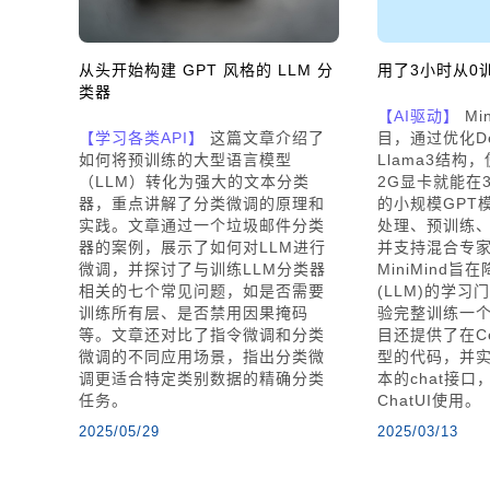
从头开始构建 GPT 风格的 LLM 分
用了3小时从0
类器
【AI驱动】
Mi
【学习各类API】
这篇文章介绍了
目，通过优化Dee
如何将预训练的大型语言模型
Llama3结构
（LLM）转化为强大的文本分类
2G显卡就能在
器，重点讲解了分类微调的原理和
的小规模GPT
实践。文章通过一个垃圾邮件分类
处理、预训练
器的案例，展示了如何对LLM进行
并支持混合专家
微调，并探讨了与训练LLM分类器
MiniMind
相关的七个常见问题，如是否需要
(LLM)的学
训练所有层、是否禁用因果掩码
验完整训练一
等。文章还对比了指令微调和分类
目还提供了在C
微调的不同应用场景，指出分类微
型的代码，并实现
调更适合特定类别数据的精确分类
本的chat接
任务。
ChatUI使用。
2025/05/29
2025/03/13