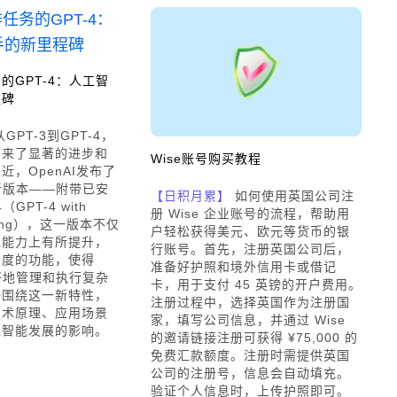
的GPT-4：人工智
程碑
GPT-3到GPT-4，
带来了显著的进步和
Wise账号购买教程
近，OpenAI发布了
个新版本——附带已安
【日积月累】
如何使用英国公司注
GPT-4 with
册 Wise 企业账号的流程，帮助用
duling），这一版本不仅
户轻松获得美元、欧元等货币的银
理能力上有所提升，
行账号。首先，注册英国公司后，
调度的功能，使得
准备好护照和境外信用卡或借记
更好地管理和执行复杂
卡，用于支付 45 英镑的开户费用。
将围绕这一新特性，
注册过程中，选择英国作为注册国
技术原理、应用场景
家，填写公司信息，并通过 Wise
工智能发展的影响。
的邀请链接注册可获得 ¥75,000 的
免费汇款额度。注册时需提供英国
公司的注册号，信息会自动填充。
验证个人信息时，上传护照即可。