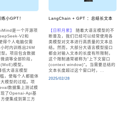
训练小GPT！
LangChain + GPT ：总结长文本
niMind是一个开源项
【日积月累】
随着大语言模型的不
pSeek-V2和
断普及，我们已经可以经常使用各
，使得个人电脑仅需
类模型对文本进行高质量的文本总
3小时内训练出26M
结。然而，大部分大语言模型接口
模型。项目包含数据
都会对输入文本的长度有所限制，
、微调等全部阶段，
这个限制通常被称为"上下文窗口
(MoE)模型。
(context window)"。当需要总结的
旨在降低大语言模型
文本长度超过这个窗口时，...
习门槛，使每个人都能体
2025/02/28
个大模型的过程。项
eval数据集上测试模
了Openai-Api基
口，方便集成到第三方