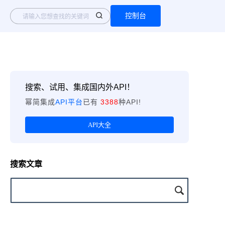
控制台
搜索、试用、集成国内外API！
幂简集成
API平台
已有
3388
种API!
API大全
搜索文章