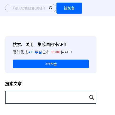
控制台
搜索、试用、集成国内外API！
幂简集成
API平台
已有
3388
种API!
API大全
搜索文章