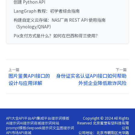
创建 Python API
LangGraph 教程：初学者综合指南
构建自定义云存储：NAS厂商 REST API 使用指南
（Synology/QNAP）
Pix支付方式是什么？如何在巴西和荷兰使用？
上一篇
下一篇
图片鉴黄API接口的
身份证实名认证API接口如何帮助
设计与应用详解
外贸企业降低欺诈风险
API大全
API平台
API集成平台
提示词模板
Copyright © 2024 All Rights
AI提示词
AI提示词商城
提示词网站
Reserved 北京蜜堂有信科技有限
prompt模板
deepseek提示词
文生图提示词
公司
API市场
API商城
公司地址：北京市朝阳区光华路