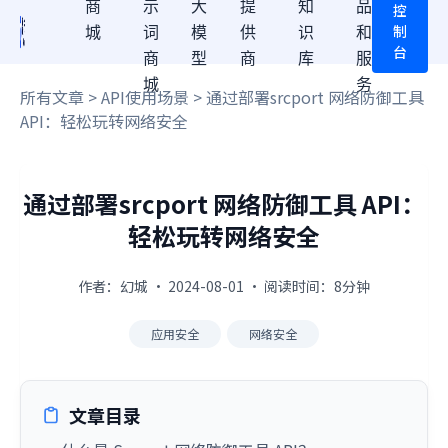
商
示
大
提
知
品
控
制
城
词
模
供
识
和
台
商
型
商
库
服
城
务
所有文章
>
API使用场景
> 通过部署srcport 网络防御工具
API：轻松玩转网络安全
通过部署srcport 网络防御工具 API：
轻松玩转网络安全
作者：幻城 · 2024-08-01 · 阅读时间：8分钟
应用安全
网络安全
文章目录