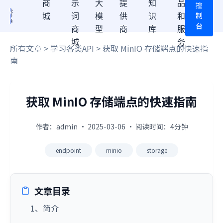
商
示
大
提
知
品
控
制
城
词
模
供
识
和
台
商
型
商
库
服
城
务
所有文章
>
学习各类API
> 获取 MinIO 存储端点的快速指
南
获取 MinIO 存储端点的快速指南
作者：admin · 2025-03-06 · 阅读时间：4分钟
endpoint
minio
storage
文章目录
1、简介