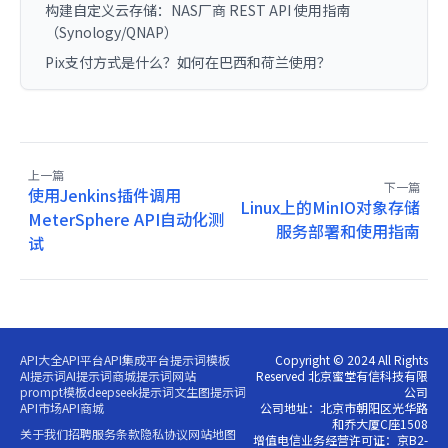
构建自定义云存储：NAS厂商 REST API 使用指南
（Synology/QNAP）
Pix支付方式是什么？如何在巴西和荷兰使用？
上一篇
下一篇
使用Jenkins插件调用
Linux上的MinIO对象存储
MeterSphere API自动化测
服务部署和使用指南
试
API大全
API平台
API集成平台
提示词模板
Copyright © 2024 All Rights
AI提示词
AI提示词商城
提示词网站
Reserved 北京蜜堂有信科技有限
prompt模板
deepseek提示词
文生图提示词
公司
API市场
API商城
公司地址：北京市朝阳区光华路
和乔大厦C座1508
关于我们
招聘
服务条款
隐私协议
网站地图
增值电信业务经营许可证：京B2-