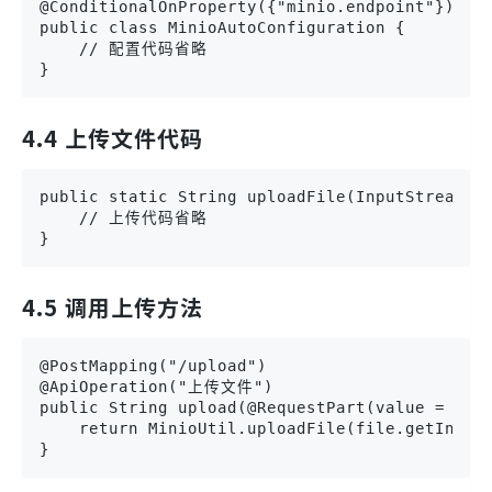
@ConditionalOnProperty({"minio.endpoint"})

public class MinioAutoConfiguration {

    // 配置代码省略

}
4.4 上传文件代码
public static String uploadFile(InputStream in
    // 上传代码省略

}
4.5 调用上传方法
@PostMapping("/upload")

@ApiOperation("上传文件")

public String upload(@RequestPart(value = "fil
    return MinioUtil.uploadFile(file.getInputS
}