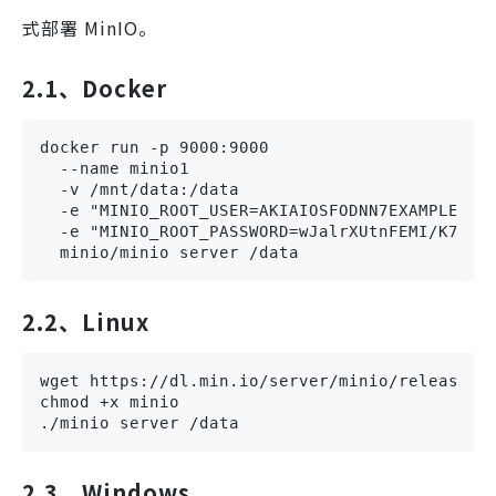
式部署 MinIO。
2.1、Docker
docker run -p 9000:9000

  --name minio1

  -v /mnt/data:/data

  -e "MINIO_ROOT_USER=AKIAIOSFODNN7EXAMPLE"

  -e "MINIO_ROOT_PASSWORD=wJalrXUtnFEMI/K7MDEN
  minio/minio server /data
2.2、Linux
wget https://dl.min.io/server/minio/release/li
chmod +x minio

./minio server /data
2.3、Windows