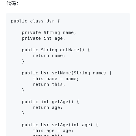
代码：
public class Usr {

    private String name;

    private int age;

    public String getName() {

        return name;

    }

    public Usr setName(String name) {

        this.name = name;

        return this;

    }

    public int getAge() {

        return age;

    }

    public Usr setAge(int age) {

        this.age = age;
