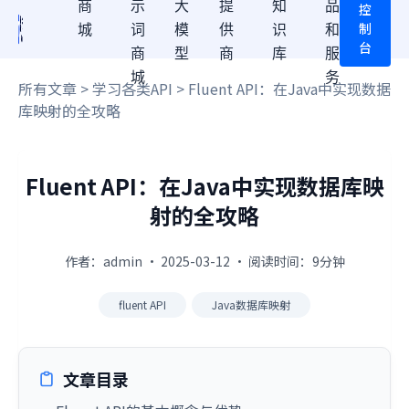
商
示
大
提
知
品
控
制
城
词
模
供
识
和
台
商
型
商
库
服
城
务
所有文章
>
学习各类API
> Fluent API：在Java中实现数据
库映射的全攻略
Fluent API：在Java中实现数据库映
射的全攻略
作者：admin · 2025-03-12 · 阅读时间：9分钟
fluent API
Java数据库映射
文章目录