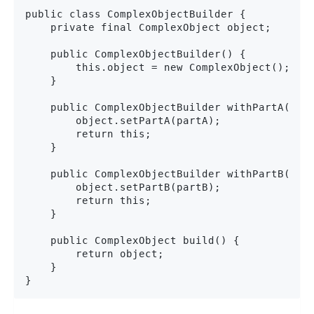
public class ComplexObjectBuilder {

    private final ComplexObject object;

    public ComplexObjectBuilder() {

        this.object = new ComplexObject();

    }

    public ComplexObjectBuilder withPartA(Stri
        object.setPartA(partA);

        return this;

    }

    public ComplexObjectBuilder withPartB(int 
        object.setPartB(partB);

        return this;

    }

    public ComplexObject build() {

        return object;

    }

}