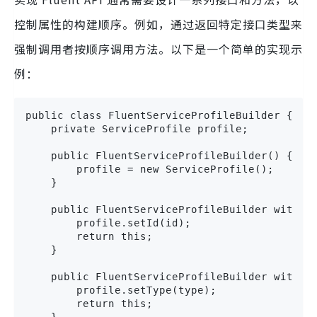
控制属性的构建顺序。例如，通过返回特定接口类型来
强制调用者按顺序调用方法。以下是一个简单的实现示
例：
public class FluentServiceProfileBuilder {

    private ServiceProfile profile;

    public FluentServiceProfileBuilder() {

        profile = new ServiceProfile();

    }

    public FluentServiceProfileBuilder withId(
        profile.setId(id);

        return this;

    }

    public FluentServiceProfileBuilder withTyp
        profile.setType(type);

        return this;
