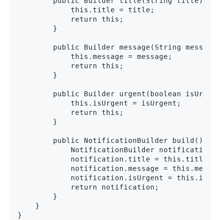
        public Builder title(String title) {

            this.title = title;

            return this;

        }

        public Builder message(String message)
            this.message = message;

            return this;

        }

        public Builder urgent(boolean isUrgent
            this.isUrgent = isUrgent;

            return this;

        }

        public NotificationBuilder build() {

            NotificationBuilder notification =
            notification.title = this.title;

            notification.message = this.messag
            notification.isUrgent = this.isUrg
            return notification;

        }

    }

}