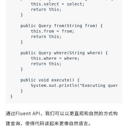
        this.select = select;

        return this;

    }

    public Query from(String from) {

        this.from = from;

        return this;

    }

    public Query where(String where) {

        this.where = where;

        return this;

    }

    public void execute() {

        System.out.println("Executing query: S
    }

}
通过Fluent API，我们可以以更直观和自然的方式构
建查询，使得代码读起来更像自然语言。