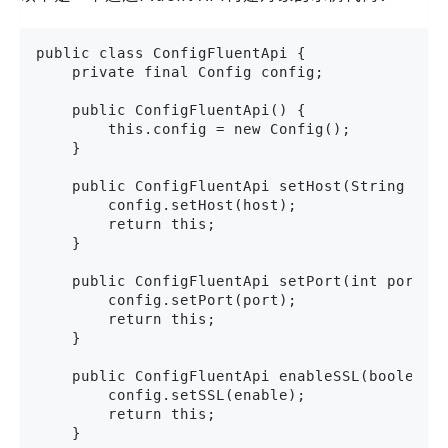
public class ConfigFluentApi {

    private final Config config;

    public ConfigFluentApi() {

        this.config = new Config();

    }

    public ConfigFluentApi setHost(String host
        config.setHost(host);

        return this;

    }

    public ConfigFluentApi setPort(int port) {
        config.setPort(port);

        return this;

    }

    public ConfigFluentApi enableSSL(boolean e
        config.setSSL(enable);

        return this;

    }
