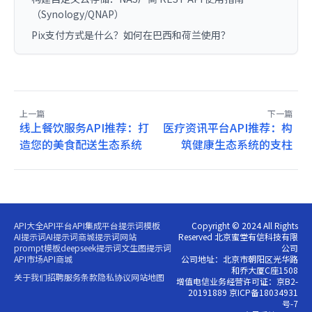
（Synology/QNAP）
Pix支付方式是什么？如何在巴西和荷兰使用？
上一篇
下一篇
线上餐饮服务API推荐：打
医疗资讯平台API推荐：构
造您的美食配送生态系统
筑健康生态系统的支柱
API大全
API平台
API集成平台
提示词模板
Copyright © 2024 All Rights
AI提示词
AI提示词商城
提示词网站
Reserved 北京蜜堂有信科技有限
prompt模板
deepseek提示词
文生图提示词
公司
API市场
API商城
公司地址：北京市朝阳区光华路
和乔大厦C座1508
关于我们
招聘
服务条款
隐私协议
网站地图
增值电信业务经营许可证：京B2-
20191889 京ICP备18034931
号-7