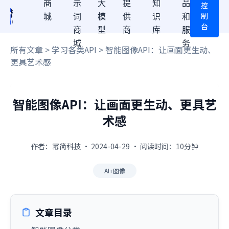
商
示
大
提
知
品
控
制
城
词
模
供
识
和
台
商
型
商
库
服
城
务
所有文章
>
学习各类API
> 智能图像API：让画面更生动、
更具艺术感
智能图像API：让画面更生动、更具艺
术感
作者：幂简科技 · 2024-04-29 · 阅读时间：10分钟
AI+图像
文章目录