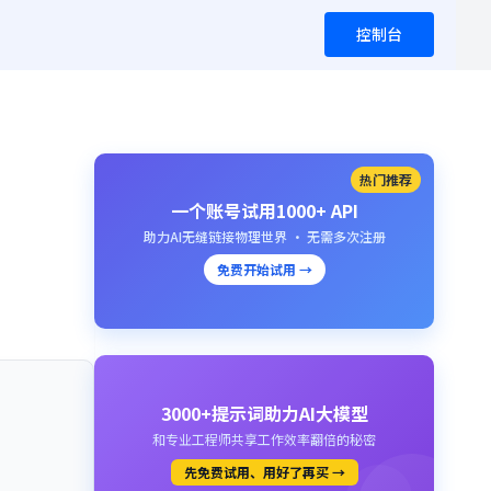
控制台
热门推荐
一个账号试用1000+ API
助力AI无缝链接物理世界 · 无需多次注册
免费开始试用 →
3000+提示词助力AI大模型
和专业工程师共享工作效率翻倍的秘密
先免费试用、用好了再买 →