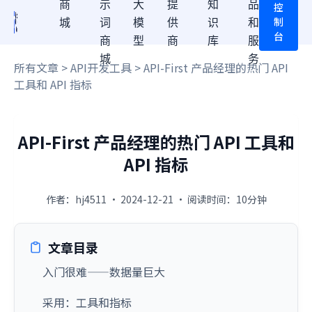
商
示
大
提
知
品
控
制
城
词
模
供
识
和
台
商
型
商
库
服
城
务
所有文章
>
API开发工具
> API-First 产品经理的热门 API
工具和 API 指标
API-First 产品经理的热门 API 工具和
API 指标
作者：hj4511 · 2024-12-21 · 阅读时间：10分钟
文章目录
入门很难——数据量巨大
采用：工具和指标