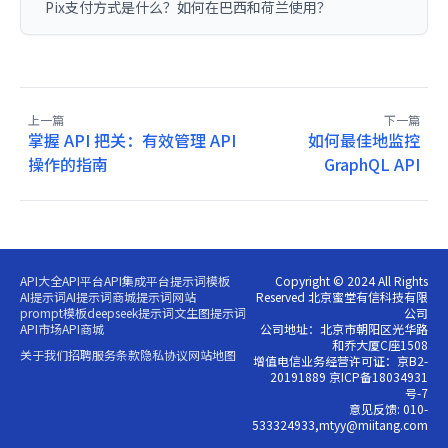
Pix支付方式是什么？如何在巴西和荷兰使用？
上一篇
下一篇
掌握 API 把关：有效管理 API
如何最佳地监控
操作的指南
GraphQL API
API大全
API平台
API集成平台
提示词模板
Copyright © 2024 All Rights
AI提示词
AI提示词商城
提示词网站
Reserved 北京蜜堂有信科技有限
prompt模板
deepseek提示词
文生图提示词
公司
API市场
API商城
公司地址：北京市朝阳区光华路
和乔大厦C座1508
关于我们
招聘
服务条款
隐私协议
网站地图
增值电信业务经营许可证：京B2-
20191889 京ICP备18034931
号-7
意见反馈: 010-
533324933,mtyy@miitang.com