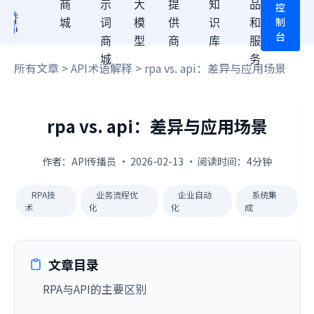
商
示
大
提
知
品
控
制
城
词
模
供
识
和
台
商
型
商
库
服
城
务
所有文章
>
API术语解释
> rpa vs. api：差异与应用场景
rpa vs. api：差异与应用场景
作者：API传播员 · 2026-02-13 · 阅读时间：4分钟
RPA技
业务流程优
企业自动
系统集
术
化
化
成
文章目录
RPA与API的主要区别