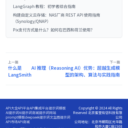
LangGraph 教程：初学者综合指南
构建自定义云存储：NAS厂商 REST API 使用指南
（Synology/QNAP）
Pix支付方式是什么？如何在巴西和荷兰使用？
上一篇
下一篇
什么是
AI 推理（Reasoning AI）优势：超越生成模
LangSmith
型的架构、算法与实践指南
API大全
API平台
API集成平台
提示词模板
Copyright © 2024 All Rights
AI提示词
AI提示词商城
提示词网站
Reserved 北京蜜堂有信科技有限
prompt模板
deepseek提示词
文生图提示词
公司
API市场
API商城
公司地址：北京市朝阳区光华路
和乔大厦C座1508