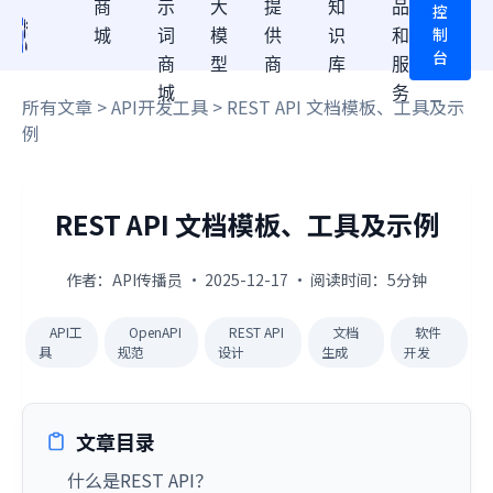
商
示
大
提
知
品
控
制
城
词
模
供
识
和
台
商
型
商
库
服
城
务
所有文章
>
API开发工具
> REST API 文档模板、工具及示
例
REST API 文档模板、工具及示例
作者：API传播员 · 2025-12-17 · 阅读时间：5分钟
API工
OpenAPI
REST API
文档
软件
具
规范
设计
生成
开发
文章目录
什么是REST API？