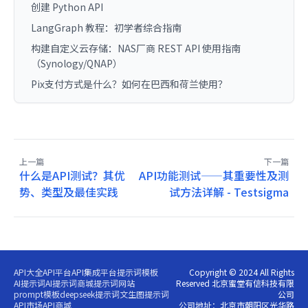
创建 Python API
LangGraph 教程：初学者综合指南
构建自定义云存储：NAS厂商 REST API 使用指南
（Synology/QNAP）
Pix支付方式是什么？如何在巴西和荷兰使用？
上一篇
下一篇
什么是API测试？其优
API功能测试——其重要性及测
势、类型及最佳实践
试方法详解 - Testsigma
API大全
API平台
API集成平台
提示词模板
Copyright © 2024 All Rights
AI提示词
AI提示词商城
提示词网站
Reserved 北京蜜堂有信科技有限
prompt模板
deepseek提示词
文生图提示词
公司
API市场
API商城
公司地址：北京市朝阳区光华路