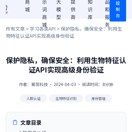
商
示
大
提
知
品
控
制
城
词
模
供
识
和
台
商
型
商
库
服
城
务
所有文章
>
学习各类API
> 保护隐私，确保安全：利用生
物特征认证API实现高级身份验证
保护隐私，确保安全：利用生物特征认
证API实现高级身份验证
作者：幂简科技 · 2024-04-03 · 阅读时间：8分钟
人脸认证
生物特征识别
身份管理
文章目录