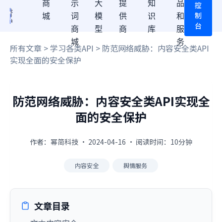
商
示
大
提
知
品
控
制
城
词
模
供
识
和
台
商
型
商
库
服
城
务
所有文章
>
学习各类API
> 防范网络威胁：内容安全类API
实现全面的安全保护
防范网络威胁：内容安全类API实现全
面的安全保护
作者：幂简科技 · 2024-04-16 · 阅读时间：10分钟
内容安全
舆情服务
文章目录