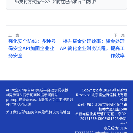
Pix支付方式是什么？如何在巴西和荷兰使用？
上一篇
下一篇
强化安全防线：多种号
提升资金处理效率：资金处理
码安全API加固企业业
API简化企业财务流程，提高工
务安全
作效率
API大全
API平台
API集成平台
提示词模板
Copyright © 2024 All Rights
AI提示词
AI提示词商城
提示词网站
Reserved 北京蜜堂有信科技有限
prompt模板
deepseek提示词
文生图提示词
公司
API市场
API商城
公司地址：北京市朝阳区光华路
和乔大厦C座1508
关于我们
招聘
服务条款
隐私协议
网站地图
增值电信业务经营许可证：京B2-
20191889 京ICP备18034931
号-7
意见反馈: 010-
533324933,mtyy@miitang.com