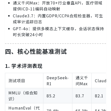
通义千问Max：开放70+行业垂直API，医疗领域
提供ICD-11编码自动映射
Claude3.7：内置GDPR/CCPA合规检查器，可生
成审计追踪日志
GPT-4o：提供多模态上下文缓存，会话状态保持
时长突破24小时
四、核心性能基准测试
1. 学术评测表现
DeepSeek-
通义千
测试项目
Claude3
R1
问Max
MMLU（综合知
85.2
83.7
82.1
识）
HumanEval（代
78.4%
65.3%
54.2%