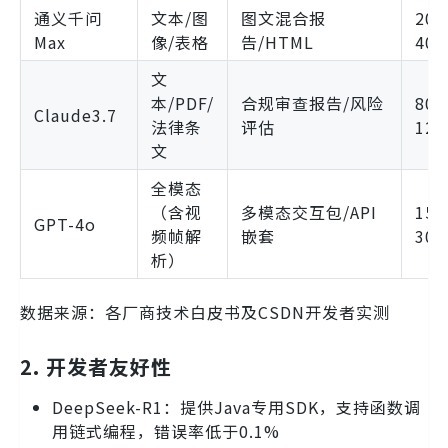
通义千问
文本/图
图文混合报
200
Max
像/表格
告/HTML
400
文
本/PDF/
合规审查报告/风险
800
Claude3.7
法律条
评估
120
文
全模态
（含视
多模态交互包/API
150
GPT-4o
频帧解
嵌套
300
析）
数据来源：各厂商技术白皮书及CSDN开发者实测
2. 开发者友好性
DeepSeek-R1：提供Java专用SDK，支持函数调
用链式编程，错误率低于0.1%