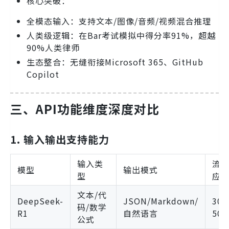
核心突破：
全模态输入：支持文本/图像/音频/视频混合推理
人类级逻辑：在Bar考试模拟中得分率91%，超越
90%人类律师
生态整合：无缝衔接Microsoft 365、GitHub
Copilot
三、API功能维度深度对比
1. 输入输出支持能力
输入类
流
模型
输出模式
型
应
文本/代
DeepSeek-
JSON/Markdown/
300
码/数学
R1
自然语言
500
公式